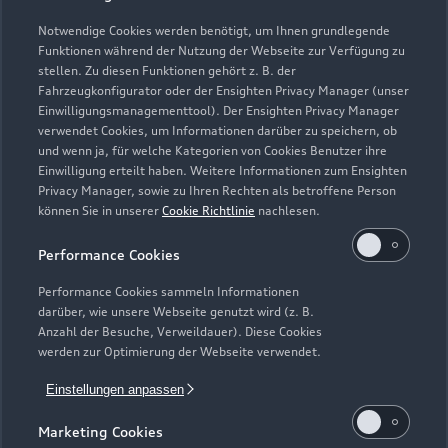
Händlersuche
Aktionen & Angebote
Unternehmen
Audi digital services
Notwendige Cookies werden benötigt, um Ihnen grundlegende
Audi Code
Geschäftskunden
Funktionen während der Nutzung der Webseite zur Verfügung zu
Karriere
myAudi
stellen. Zu diesen Funktionen gehört z. B. der
Häufige Fragen (FAQ)
Fahrzeugkonfigurator oder der Ensighten Privacy Manager (unser
Investor Relations
Einwilligungsmanagementtool). Der Ensighten Privacy Manager
© 2026 AUDI AG. Alle Rechte vorbehalten
Audi Online Beratung
verwendet Cookies, um Informationen darüber zu speichern, ob
Presse & Media Center
und wenn ja, für welche Kategorien von Cookies Benutzer ihre
Impressum
Rechtliches
Hinweisgebersystem
Online-Terminvereinbarung
Einwilligung erteilt haben. Weitere Informationen zum Ensighten
Datenschutz
Datenschutzinformation
Cookie-Einstellungen
Privacy Manager, sowie zu Ihren Rechten als betroffene Person
Servicekontakt
Cookie-Richtlinie
Barrierefreiheit
können Sie in unserer
Cookie Richtlinie
nachlesen.
Audi erleben
Digital Services Act
EU Data Act
Bordbuch & Bedienungsanleitungen
Performance Cookies
Newsletter
Verträge kündigen
Performance Cookies sammeln Informationen
darüber, wie unsere Webseite genutzt wird (z. B.
1
Die Auszeichnung Audi Top Service Partner 2025 wurde von
Anzahl der Besuche, Verweildauer). Diese Cookies
der AUDI AG unter Ausschluss Dritter nach festgelegten
werden zur Optimierung der Webseite verwendet.
Kriterien an ausgewählte Audi Partnerunternehmen vergeben.
Einstellungen anpassen
Hierzu zählen überdurchschnittliche Leistungen in der
Kundenloyalisierung, ein digitales Format zur
Marketing Cookies
Terminvereinbarung sowie die zeitnahe Abarbeitung von