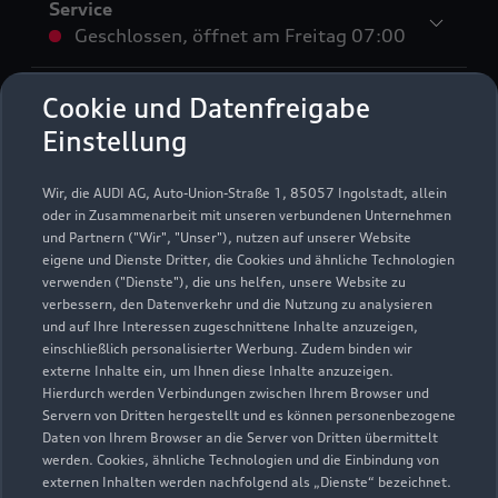
Service
Geschlossen
,
öffnet am
Freitag 07:00
Teile- und Zubehörverkauf
Cookie und Datenfreigabe
Geschlossen
,
öffnet am
Freitag 07:00
Einstellung
Wir, die AUDI AG, Auto-Union-Straße 1, 85057 Ingolstadt, allein
oder in Zusammenarbeit mit unseren verbundenen Unternehmen
* Die Auszeichnung Audi Top Service Partner
und Partnern ("Wir", "Unser"), nutzen auf unserer Website
2025 wurde von der AUDI AG unter Ausschluss
eigene und Dienste Dritter, die Cookies und ähnliche Technologien
verwenden ("Dienste"), die uns helfen, unsere Website zu
Dritter nach festgelegten Kriterien an
verbessern, den Datenverkehr und die Nutzung zu analysieren
ausgewählte Audi Partnerunternehmen vergeben.
und auf Ihre Interessen zugeschnittene Inhalte anzuzeigen,
Hierzu zählen überdurchschnittliche Leistungen
einschließlich personalisierter Werbung. Zudem binden wir
in der Kundenloyalisierung, ein digitales Format
externe Inhalte ein, um Ihnen diese Inhalte anzuzeigen.
zur Terminvereinbarung sowie die zeitnahe
Hierdurch werden Verbindungen zwischen Ihrem Browser und
Servern von Dritten hergestellt und es können personenbezogene
Abarbeitung von Kundenanliegen.
Daten von Ihrem Browser an die Server von Dritten übermittelt
Mitarbeiter_innen dieser Betriebe sind sowohl im
werden. Cookies, ähnliche Technologien und die Einbindung von
technischen Bereich als auch in der
externen Inhalten werden nachfolgend als „Dienste“ bezeichnet.