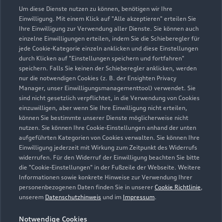
Kundenbetreuung besonders ausgebildet und
Um diese Dienste nutzen zu können, benötigen wir Ihre
qualifiziert.
Einwilligung. Mit einem Klick auf "Alle akzeptieren" erteilen Sie
Ihre Einwilligung zur Verwendung aller Dienste. Sie können auch
einzelne Einwilligungen erteilen, indem Sie die Schieberegler für
jede Cookie-Kategorie einzeln anklicken und diese Einstellungen
Zurück nach oben
durch Klicken auf "Einstellungen speichern und fortfahren"
speichern. Falls Sie keinen der Schieberegler anklicken, werden
nur die notwendigen Cookies (z. B. der Ensighten Privacy
Modelle
Manager, unser Einwilligungsmanagementtool) verwendet. Sie
sind nicht gesetzlich verpflichtet, in die Verwendung von Cookies
einzuwilligen, aber wenn Sie Ihre Einwilligung nicht erteilen,
Kaufen & leasen
können Sie bestimmte unserer Dienste möglicherweise nicht
Alle Modelle
nutzen. Sie können Ihre Cookie-Einstellungen anhand der unten
aufgeführten Kategorien von Cookies verwalten. Sie können Ihre
Modelle vergleichen
Service & Zubehör
Neuwagensuche
Einwilligung jederzeit mit Wirkung zum Zeitpunkt des Widerrufs
widerrufen. Für den Widerruf der Einwilligung beachten Sie bitte
Elektromodelle
Gebrauchtwagensuche
die "Cookie-Einstellungen" in der Fußzeile der Webseite. Weitere
Support
Saisonale Angebote
Informationen sowie konkrete Hinweise zur Verwendung Ihrer
Plug-in-Hybride
Gebrauchtwagen
personenbezogenen Daten finden Sie in unserer
Cookie Richtlinie
,
Audi Services
unserem
Datenschutzhinweis
und im
Impressum
.
Über Audi
Kundenservice
Finanzierung
Garantie
Notwendige Cookies