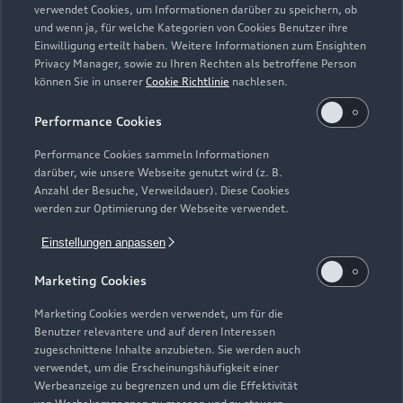
verwendet Cookies, um Informationen darüber zu speichern, ob
und wenn ja, für welche Kategorien von Cookies Benutzer ihre
Einwilligung erteilt haben. Weitere Informationen zum Ensighten
Modelle
Privacy Manager, sowie zu Ihren Rechten als betroffene Person
können Sie in unserer
Cookie Richtlinie
nachlesen.
Kaufen & leasen
Alle Modelle
Performance Cookies
Modelle vergleichen
Service & Zubehör
Performance Cookies sammeln Informationen
Neuwagensuche
darüber, wie unsere Webseite genutzt wird (z. B.
Elektromodelle
Anzahl der Besuche, Verweildauer). Diese Cookies
Gebrauchtwagensuche
Support
werden zur Optimierung der Webseite verwendet.
Saisonale Angebote
Plug-in-Hybride
Gebrauchtwagen
Einstellungen anpassen
Audi Services
Über Audi
Kundenservice
Finanzierung
Marketing Cookies
Garantie
Händlersuche
Aktionen & Angebote
Unternehmen
Marketing Cookies werden verwendet, um für die
Audi digital services
Benutzer relevantere und auf deren Interessen
Audi Code
Geschäftskunden
Karriere
zugeschnittene Inhalte anzubieten. Sie werden auch
myAudi
verwendet, um die Erscheinungshäufigkeit einer
Häufige Fragen (FAQ)
Investor Relations
Werbeanzeige zu begrenzen und um die Effektivität
© 2026 AUDI AG. Alle Rechte vorbehalten