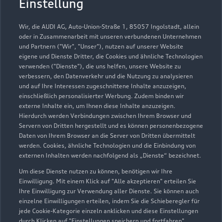
Einstellung
Wir, die AUDI AG, Auto-Union-Straße 1, 85057 Ingolstadt, allein
oder in Zusammenarbeit mit unseren verbundenen Unternehmen
und Partnern ("Wir", "Unser"), nutzen auf unserer Website
eigene und Dienste Dritter, die Cookies und ähnliche Technologien
verwenden ("Dienste"), die uns helfen, unsere Website zu
verbessern, den Datenverkehr und die Nutzung zu analysieren
und auf Ihre Interessen zugeschnittene Inhalte anzuzeigen,
einschließlich personalisierter Werbung. Zudem binden wir
externe Inhalte ein, um Ihnen diese Inhalte anzuzeigen.
Hierdurch werden Verbindungen zwischen Ihrem Browser und
Düsseldorfer Straße 189-191
Servern von Dritten hergestellt und es können personenbezogene
40822 Mettmann
Daten von Ihrem Browser an die Server von Dritten übermittelt
werden. Cookies, ähnliche Technologien und die Einbindung von
02104 96440
externen Inhalten werden nachfolgend als „Dienste“ bezeichnet.
Um diese Dienste nutzen zu können, benötigen wir Ihre
info_53@gottfried-schultz.de
Einwilligung. Mit einem Klick auf "Alle akzeptieren" erteilen Sie
Ihre Einwilligung zur Verwendung aller Dienste. Sie können auch
einzelne Einwilligungen erteilen, indem Sie die Schieberegler für
Kontaktdaten herunterladen
jede Cookie-Kategorie einzeln anklicken und diese Einstellungen
durch Klicken auf "Einstellungen speichern und fortfahren"