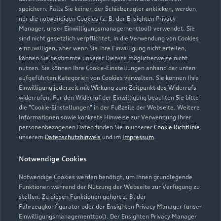
speichern. Falls Sie keinen der Schieberegler anklicken, werden
nur die notwendigen Cookies (z. B. der Ensighten Privacy
Öffnungszeiten
Manager, unser Einwilligungsmanagementtool) verwendet. Sie
sind nicht gesetzlich verpflichtet, in die Verwendung von Cookies
einzuwilligen, aber wenn Sie Ihre Einwilligung nicht erteilen,
können Sie bestimmte unserer Dienste möglicherweise nicht
Verkauf
nutzen. Sie können Ihre Cookie-Einstellungen anhand der unten
Geschlossen
,
öffnet am
Montag 08:30
aufgeführten Kategorien von Cookies verwalten. Sie können Ihre
Einwilligung jederzeit mit Wirkung zum Zeitpunkt des Widerrufs
widerrufen. Für den Widerruf der Einwilligung beachten Sie bitte
Service
die "Cookie-Einstellungen" in der Fußzeile der Webseite. Weitere
Geschlossen
,
öffnet am
Montag 07:00
Informationen sowie konkrete Hinweise zur Verwendung Ihrer
personenbezogenen Daten finden Sie in unserer
Cookie Richtlinie
,
unserem
Datenschutzhinweis
und im
Impressum
.
Teile- und Zubehörverkauf
Geschlossen
,
öffnet am
Montag 07:00
Notwendige Cookies
Notwendige Cookies werden benötigt, um Ihnen grundlegende
Funktionen während der Nutzung der Webseite zur Verfügung zu
stellen. Zu diesen Funktionen gehört z. B. der
Fahrzeugkonfigurator oder der Ensighten Privacy Manager (unser
Einwilligungsmanagementtool). Der Ensighten Privacy Manager
Zurück nach oben