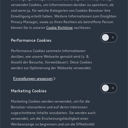
Zurück nach oben
verwendet Cookies, um Informationen darüber zu speichern, ob
und wenn ja, für welche Kategorien von Cookies Benutzer ihre
Einwilligung erteilt haben. Weitere Informationen zum Ensighten
Modelle
Privacy Manager, sowie zu Ihren Rechten als betroffene Person
können Sie in unserer
Cookie Richtlinie
nachlesen.
Kaufen & leasen
Alle Modelle
Performance Cookies
Modelle vergleichen
Service & Zubehör
Performance Cookies sammeln Informationen
Neuwagensuche
darüber, wie unsere Webseite genutzt wird (z. B.
Elektromodelle
Anzahl der Besuche, Verweildauer). Diese Cookies
Gebrauchtwagensuche
Support
werden zur Optimierung der Webseite verwendet.
Saisonale Angebote
Plug-in-Hybride
Gebrauchtwagen
Einstellungen anpassen
Audi Services
Über Audi
Kundenservice
Finanzierung
Marketing Cookies
Garantie
Händlersuche
Aktionen & Angebote
Unternehmen
Marketing Cookies werden verwendet, um für die
Audi digital services
Benutzer relevantere und auf deren Interessen
Audi Code
Geschäftskunden
Karriere
zugeschnittene Inhalte anzubieten. Sie werden auch
myAudi
verwendet, um die Erscheinungshäufigkeit einer
Häufige Fragen (FAQ)
Investor Relations
Werbeanzeige zu begrenzen und um die Effektivität